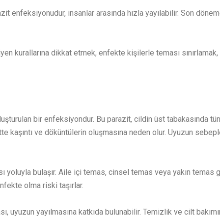
razit enfeksiyonudur, insanlar arasında hızla yayılabilir. Son dön
jyen kurallarına dikkat etmek, enfekte kişilerle teması sınırlamak,
uşturulan bir enfeksiyondur. Bu parazit, cildin üst tabakasında tün
ciltte kaşıntı ve döküntülerin oluşmasına neden olur. Uyuzun sebeple
sı yoluyla bulaşır. Aile içi temas, cinsel temas veya yakın temas ge
fekte olma riski taşırlar.
sı, uyuzun yayılmasına katkıda bulunabilir. Temizlik ve cilt bakı