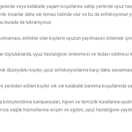
elerde veya kalabalık yaşam koşullarına sahip yerlerde uyuz hasta
de insanlar daha sık temas halinde olur ve bu da enfeksiyonun yayıl
u burada da tekrarlıyoruz.
 olmaması, enfekte olan kişilerin uyuzun yayılmasını önlemek için
n topluluklarda, uyuz hastalığının önlenmesi ve tedavi edilmesi ko
düzeydeki kişiler, uyuz enfeksiyonlarına karşı daha savunmasız ola
 yerinden edilen kişiler sık sık kalabalık barınma koşullarında yaş
 bilinçlendirme kampanyaları, hijyen ve temizlik kurallarına uyulma
rıca sağlık hizmetlerine erişim ve eğitim, uyuz hastalığının yayıl