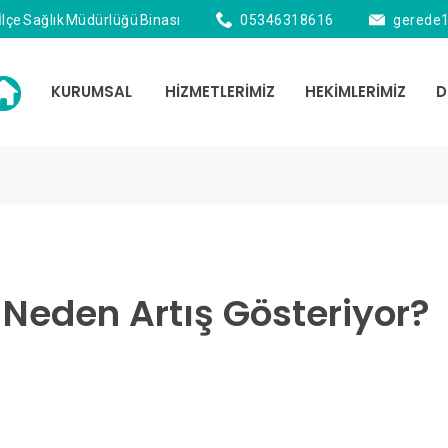
İlçe Sağlık Müdürlüğü Binası
05346318616
gerede
KURUMSAL
HİZMETLERİMİZ
HEKİMLERİMİZ
D
?
 Neden Artış Gösteriyor?