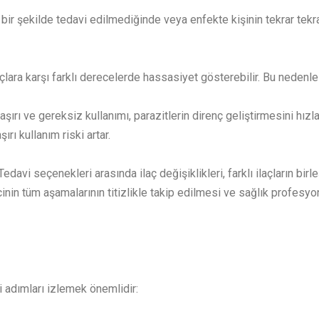
ı bir şekilde tedavi edilmediğinde veya enfekte kişinin tekrar tek
ilaçlara karşı farklı derecelerde hassasiyet gösterebilir. Bu nedenle
 aşırı ve gereksiz kullanımı, parazitlerin direnç geliştirmesini hızla
ı kullanım riski artar.
edavi seçenekleri arasında ilaç değişiklikleri, farklı ilaçların birl
ecinin tüm aşamalarının titizlikle takip edilmesi ve sağlık profesyo
 adımları izlemek önemlidir: