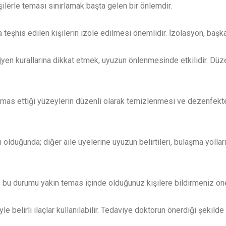
şilerle teması sınırlamak başta gelen bir önlemdir.
eşhis edilen kişilerin izole edilmesi önemlidir. İzolasyon, başkal
ijyen kurallarına dikkat etmek, uyuzun önlenmesinde etkilidir. Düz
temas ettiği yüzeylerin düzenli olarak temizlenmesi ve dezenfekte
 olduğunda; diğer aile üyelerine uyuzun belirtileri, bulaşma yolla
 bu durumu yakın temas içinde olduğunuz kişilere bildirmeniz ön
le belirli ilaçlar kullanılabilir. Tedaviye doktorun önerdiği şekil