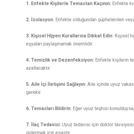
1. Enfekte Kişilerle Temastan Kaçının:
Enfekte ki
2. İzolasyon:
Enfekte olduğundan şüphelenilen veya t
3. Kişisel Hijyen Kurallarına Dikkat Edin:
Kişisel h
eşyaları paylaşmamak önemlidir.
4. Temizlik ve Dezenfeksiyon:
Enfekte kişilerin 
azaltacaktır.
5. Aile İçi İletişimi Sağlayın:
Aile içinde uyuz vakası
gerekir.
6. Temasları Bildirin:
Eğer uyuz teşhisi konulduysa,
7. İlaç Tedavisi:
Uyuz tedavisi için doktor tavsiyesiy
gidermek için esastır.